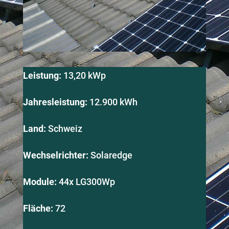
Leistung:
13,20 kWp
Jahresleistung:
12.900 kWh
Land:
Schweiz
Wechselrichter:
Solaredge
Module:
44x LG300Wp
Fläche:
72